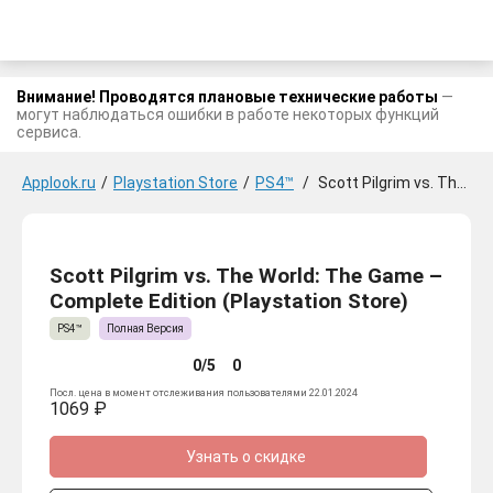
Внимание! Проводятся плановые технические работы
—
могут наблюдаться ошибки в работе некоторых функций
сервиса.
Applook.ru
/
Playstation Store
/
PS4™
/
Scott Pilgrim vs. The World: The Game – Complete Edition
Scott Pilgrim vs. The World: The Game –
Complete Edition (Playstation Store)
PS4™
Полная Версия
0/5
0
Посл. цена в момент отслеживания пользователями 22.01.2024
1069 ₽
Узнать о скидке