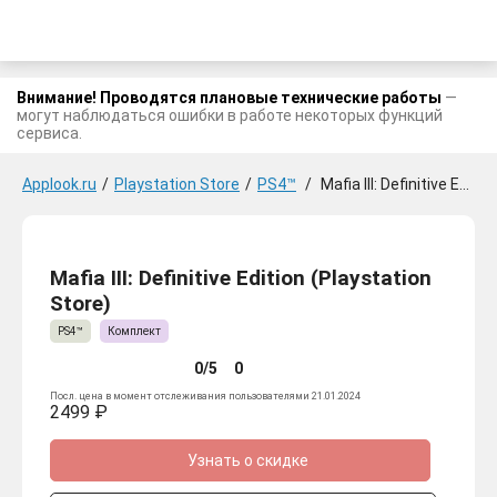
Внимание! Проводятся плановые технические работы
—
могут наблюдаться ошибки в работе некоторых функций
сервиса.
Applook.ru
/
Playstation Store
/
PS4™
/
Mafia III: Definitive Edition
Mafia III: Definitive Edition (Playstation
Store)
PS4™
Комплект
0/5
0
Посл. цена в момент отслеживания пользователями 21.01.2024
2499 ₽
Узнать о скидке