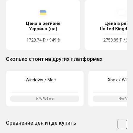
Цена в регионе
Цена в реги
Украина (ua)
United Kingdom
1729.74 ₽ / 949 ₴
2750.85 ₽ / 24.
Сколько стоит на других платформах
Windows / Mac
Xbox / Wind
N/A
RU
Store
N/A
RU
Sto
Сравнение цен и где купить