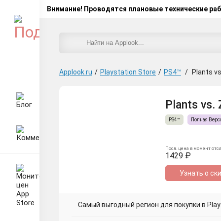
Внимание! Проводятся плановые технические ра
Applook.ru
/
Playstation Store
/
PS4™
/
Plants v
Plants vs.
PS4™
Полная Верс
Посл. цена в момент отс
1429 ₽
Узнать о ск
Самый выгодный регион для покупки в Plays