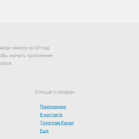
веди камеру на QR-код,
обы скачать приложение
plook
Больше о скидках
Приложение
В контакте
Телеграм Канал
Еще