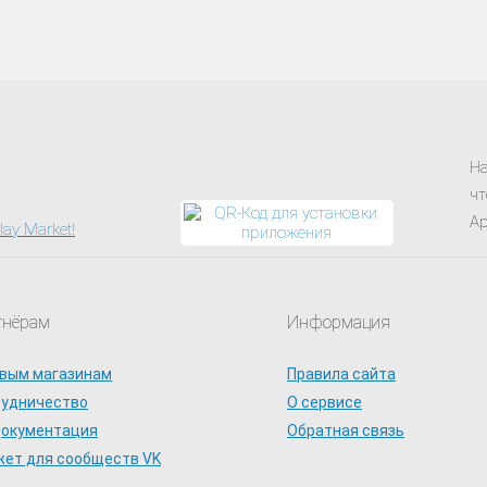
На
чт
Ap
тнёрам
Информация
вым магазинам
Правила сайта
рудничество
О сервисе
документация
Обратная связь
ет для сообществ VK