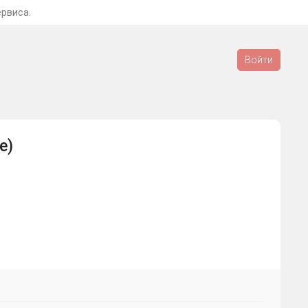
ервиса.
Войти
e)