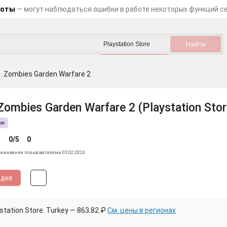
боты
— могут наблюдаться ошибки в работе некоторых функций с
s. Zombies Garden Warfare 2
 Zombies Garden Warfare 2 (Playstation Stor
ия
0/5
0
леживания пользователями 03.02.2024
идке
tation Store: Turkey — 863.82 ₽
См. цены в регионах