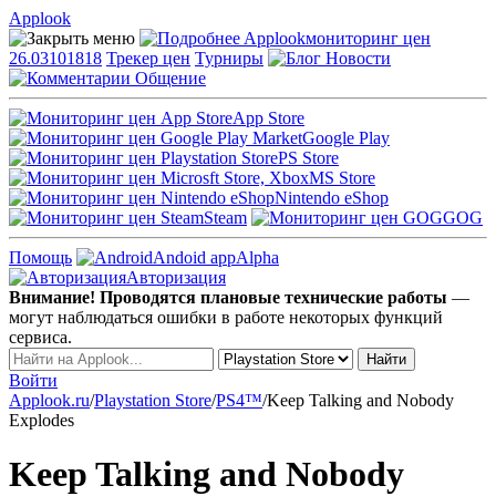
Applook
Applook
мониторинг цен
26.03101818
Трекер цен
Турниры
Новости
Общение
App Store
Google Play
PS Store
MS Store
Nintendo eShop
Steam
GOG
Помощь
Andoid app
Alpha
Авторизация
Внимание! Проводятся плановые технические работы
—
могут наблюдаться ошибки в работе некоторых функций
сервиса.
Войти
Applook.ru
/
Playstation Store
/
PS4™
/
Keep Talking and Nobody
Explodes
Keep Talking and Nobody