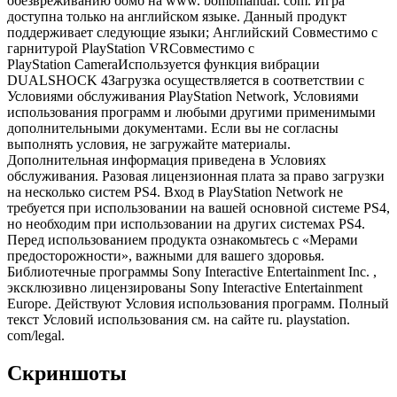
обезвреживанию бомб на www. bombmanual. com. Игра
доступна только на английском языке. Данный продукт
поддерживает следующие языки; Английский Совместимо с
гарнитурой PlayStation VRСовместимо с
PlayStation CameraИспользуется функция вибрации
DUALSHOCK 4Загрузка осуществляется в соответствии с
Условиями обслуживания PlayStation Network, Условиями
использования программ и любыми другими применимыми
дополнительными документами. Если вы не согласны
выполнять условия, не загружайте материалы.
Дополнительная информация приведена в Условиях
обслуживания. Разовая лицензионная плата за право загрузки
на несколько систем PS4. Вход в PlayStation Network не
требуется при использовании на вашей основной системе PS4,
но необходим при использовании на других системах PS4.
Перед использованием продукта ознакомьтесь с «Мерами
предосторожности», важными для вашего здоровья.
Библиотечные программы Sony Interactive Entertainment Inc. ,
эксклюзивно лицензированы Sony Interactive Entertainment
Europe. Действуют Условия использования программ. Полный
текст Условий использования см. на сайте ru. playstation.
com/legal.
Скриншоты