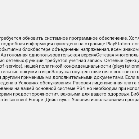
отребуется обновить системное программное обеспечение. Хот
подробная информация приведена на странице PlayStation. com/b
событиями блокбастере объединены напряженная, всем знакома
Автономная однопользовательская версияСетевая многопользо
вания сетевых функций требуется учетная запись. Сетевые фун
of-service), нашей политикой конфиденциальности (playstationne
ельные покупки в игреЗагрузка осуществляется в соответстви
 другими применимыми дополнительными документами. Если вы
дена в Условиях обслуживания. Разовая лицензионная плата за
зовании на вашей основной системе PS4, но необходим при испо
ами предосторожности», важными для вашего здоровья. Библиот
Entertainment Europe. Действуют Условия использования прогр