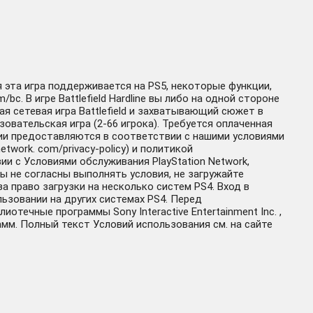
я эта игра поддерживается на PS5, некоторые функции,
c. В игре Battlefield Hardline вы либо на одной стороне
я сетевая игра Battlefield и захватывающий сюжет в
вательская игра (2-66 игрока). Требуется оплаченная
кции предоставляются в соответствии с нашими условиями
twork. com/privacy-policy) и политикой
и с Условиями обслуживания PlayStation Network,
 не согласны выполнять условия, не загружайте
 право загрузки на несколько систем PS4. Вход в
льзовании на других системах PS4. Перед
ечные программы Sony Interactive Entertainment Inc. ,
амм. Полный текст Условий использования см. на сайте