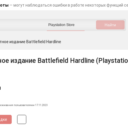
боты
— могут наблюдаться ошибки в работе некоторых функций с
ное издание Battlefield Hardline
е издание Battlefield Hardline (Playstatio
1
леживания пользователями 17.11.2023
идке