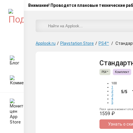
Внимание! Проводятся плановые технические ра
Applook.ru
/
Playstation Store
/
PS4™
/
Стандарт
Стандартно
PS4™
Комплект
100
1
2
5/5
3
4
5
Посл. цена в момент отс
1559 ₽
Узнать о ск