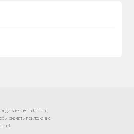
веди камеру на QR-код,
обы скачать приложение
plook