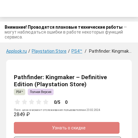
Внимание! Проводятся плановые технические работы
—
могут наблюдаться ошибки в работе некоторых функций
сервиса.
Applook.ru
/
Playstation Store
/
PS4™
/
Pathfinder: Kingmaker - Definitive Edition
Pathfinder: Kingmaker – Definitive
Edition (Playstation Store)
PS4™
Полная Версия
0/5
0
Посл. цена в момент отслеживания пользователями 23.02.2024
2849 ₽
Узнать о скидке