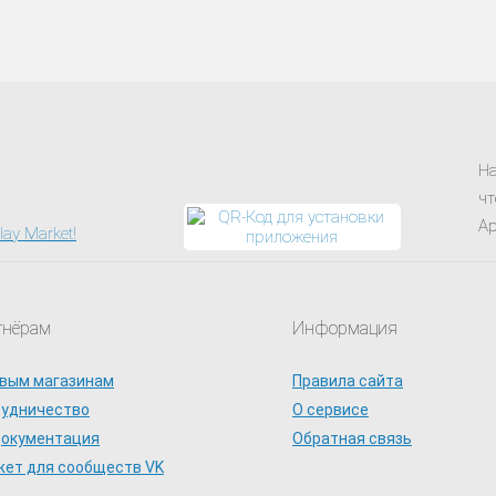
На
чт
Ap
тнёрам
Информация
вым магазинам
Правила сайта
рудничество
О сервисе
документация
Обратная связь
ет для сообществ VK