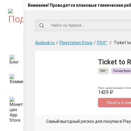
Внимание! Проводятся плановые технические ра
Applook.ru
/
Playstation Store
/
PS4™
/
Ticket to
Ticket to R
PS4™
Полная Верс
Посл. цена в момент отс
1429 ₽
Узнать о ск
Самый выгодный регион для покупки в Plays