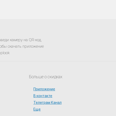
веди камеру на QR-код,
обы скачать приложение
plook
Больше о скидках
Приложение
В контакте
Телеграм Канал
Еще