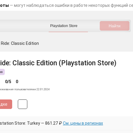
боты
— могут наблюдаться ошибки в работе некоторых функций с
 Ride: Classic Edition
ide: Classic Edition (Playstation Store)
ия
0/5
0
леживания пользователями 22.01.2024
идке
tation Store: Turkey — 861.27 ₽
См. цены в регионах