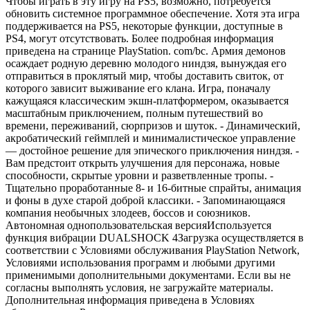
Чтобы играть в эту игру на PS5, возможно, потребуется
обновить системное программное обеспечение. Хотя эта игра
поддерживается на PS5, некоторые функции, доступные в
PS4, могут отсутствовать. Более подробная информация
приведена на странице PlayStation. com/bc. Армия демонов
осаждает родную деревню молодого ниндзя, вынуждая его
отправиться в проклятый мир, чтобы доставить свиток, от
которого зависит выживание его клана. Игра, поначалу
кажущаяся классическим экшн-платформером, оказывается
масштабным приключением, полным путешествий во
времени, переживаний, сюрпризов и шуток. - Динамический,
акробатический геймплей и минималистическое управление
— достойное решение для эпического приключения ниндзя. -
Вам предстоит открыть улучшения для персонажа, новые
способности, скрытые уровни и разветвленные тропы. -
Тщательно проработанные 8- и 16-битные спрайты, анимация
и фоны в духе старой доброй классики. - Запоминающаяся
компания необычных злодеев, боссов и союзников.
Автономная однопользовательская версияИспользуется
функция вибрации DUALSHOCK 4Загрузка осуществляется в
соответствии с Условиями обслуживания PlayStation Network,
Условиями использования программ и любыми другими
применимыми дополнительными документами. Если вы не
согласны выполнять условия, не загружайте материалы.
Дополнительная информация приведена в Условиях