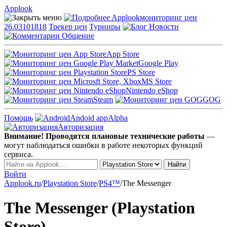
Applook
Applook
мониторинг цен
26.03101818
Трекер цен
Турниры
Новости
Общение
App Store
Google Play
PS Store
MS Store
Nintendo eShop
Steam
GOG
Помощь
Andoid app
Alpha
Авторизация
Внимание! Проводятся плановые технические работы
—
могут наблюдаться ошибки в работе некоторых функций
сервиса.
Войти
Applook.ru
/
Playstation Store
/
PS4™
/
The Messenger
The Messenger (Playstation
Store)