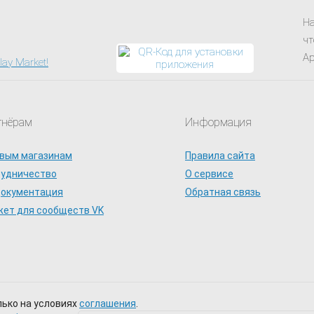
На
чт
Ap
тнёрам
Информация
вым магазинам
Правила сайта
рудничество
О сервисе
документация
Обратная связь
ет для сообществ VK
лько на условиях
соглашения
.