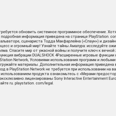
отребуется обновить системное программное обеспечение. Хот
 подробная информация приведена на странице PlayStation. com
альваторе, сценариста Тодда Макфарлейна («Спаун») и дизайнера 
оцесс и огромный мир! Узнайте тайны Амалура: исследуйте ож
ма. Спасите мир от ужасной войны и получите ключ к вечной 
ункция вибрации DUALSHOCK 4Расширенные игровые функции н
yStation Network, Условиями использования программ и любы
загружайте материалы. Дополнительная информация приведена 
ход в PlayStation Network не требуется при использовании на 
ед использованием продукта ознакомьтесь с «Мерами предосто
. , эксклюзивно лицензированы Sony Interactive Entertainment 
те ru. playstation. com/legal.