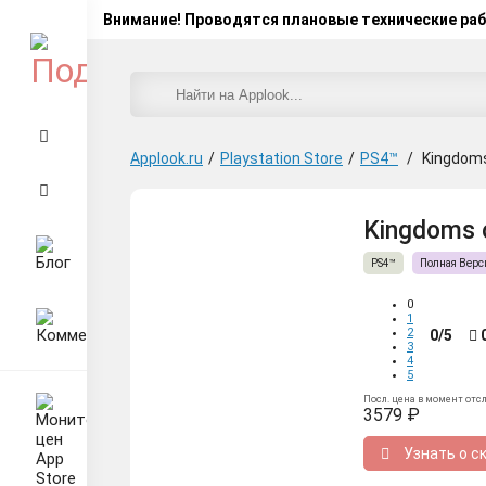
Внимание! Проводятся плановые технические ра
Applook.ru
/
Playstation Store
/
PS4™
/
Kingdoms
Kingdoms o
PS4™
Полная Верс
0
1
2
0/5
3
4
5
Посл. цена в момент отс
3579 ₽
Узнать о с