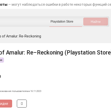
боты
— могут наблюдаться ошибки в работе некоторых функций с
 of Amalur: Re-Reckoning
f Amalur: Re–Reckoning (Playstation Store
ия
0
леживания пользователями 16.11.2023
кидке