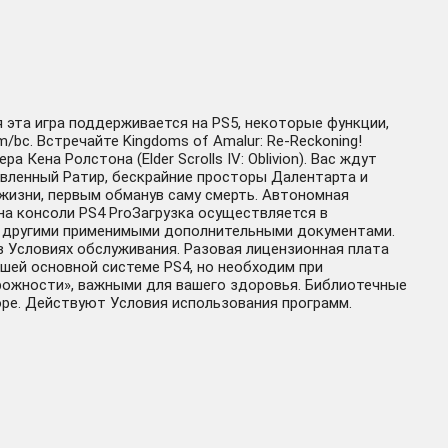
я эта игра поддерживается на PS5, некоторые функции,
/bc. Встречайте Kingdoms of Amalur: Re-Reckoning!
Кена Ролстона (Elder Scrolls IV: Oblivion). Вас ждут
ивленный Ратир, бескрайние просторы Далентарта и
жизни, первым обманув саму смерть. Автономная
а консоли PS4 ProЗагрузка осуществляется в
ми другими применимыми дополнительными документами.
в Условиях обслуживания. Разовая лицензионная плата
вашей основной системе PS4, но необходим при
рожности», важными для вашего здоровья. Библиотечные
Europe. Действуют Условия использования программ.