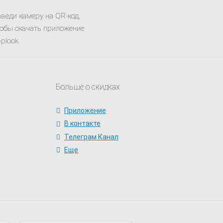
веди камеру на QR-код,
обы скачать приложение
plook
Больше о скидках
Приложение
В контакте
Телеграм Канал
Еще