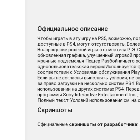
Официальное описание
Чтобы играть в эту игру на PS5, возможно, п
доступные в PS4, могут отсутствовать. Более
Возвращение ролевой игры от писателя Р. Э. С
обновленная графика, улучшенный игровой пр
мрачные подземелья Пещер Разбойничьего хол
однопользовательская версияИспользуется ф
соответствии с Условиями обслуживания Pla
Если вы не согласны выполнять условия, не 
за право загрузки на несколько систем PS4. В
использовании на других системах PS4. Пер
программы Sony Interactive Entertainment Inc
Полный текст Условий использования см. на сай
Скриншоты
Официальные
скриншоты от разработчика
: