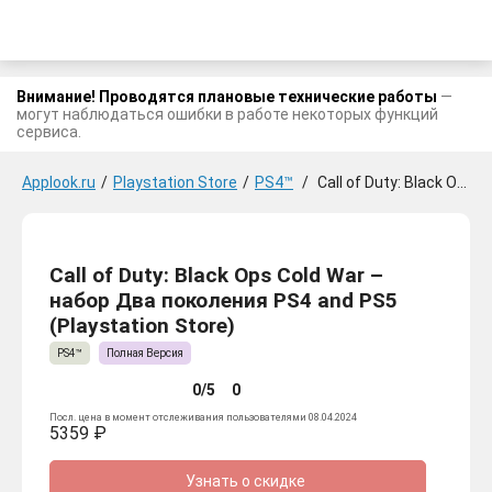
Внимание! Проводятся плановые технические работы
—
могут наблюдаться ошибки в работе некоторых функций
сервиса.
Applook.ru
/
Playstation Store
/
PS4™
/
Call of Duty: Black Ops Cold War - набор Два поколения PS4 and PS5
Call of Duty: Black Ops Cold War –
набор Два поколения PS4 and PS5
(Playstation Store)
PS4™
Полная Версия
0/5
0
Посл. цена в момент отслеживания пользователями 08.04.2024
5359 ₽
Узнать о скидке