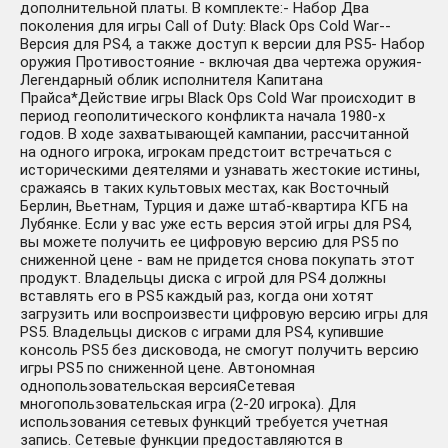
дополнительной платы. В комплекте:- Набор Два
поколения для игры Call of Duty: Black Ops Cold War--
Версия для PS4, а также доступ к версии для PS5- Набор
оружия Противостояние - включая два чертежа оружия-
Легендарный облик исполнителя Капитана
Прайса*Действие игры Black Ops Cold War происходит в
период геополитического конфликта начала 1980-х
годов. В ходе захватывающей кампании, рассчитанной
на одного игрока, игрокам предстоит встречаться с
историческими деятелями и узнавать жестокие истины,
сражаясь в таких культовых местах, как Восточный
Берлин, Вьетнам, Турция и даже штаб-квартира КГБ на
Лубянке. Если у вас уже есть версия этой игры для PS4,
вы можете получить ее цифровую версию для PS5 по
сниженной цене - вам не придется снова покупать этот
продукт. Владельцы диска с игрой для PS4 должны
вставлять его в PS5 каждый раз, когда они хотят
загрузить или воспроизвести цифровую версию игры для
PS5. Владельцы дисков с играми для PS4, купившие
консоль PS5 без дисковода, не смогут получить версию
игры PS5 по сниженной цене. Автономная
однопользовательская версияСетевая
многопользовательская игра (2-20 игрока). Для
использования сетевых функций требуется учетная
запись. Сетевые функции предоставляются в