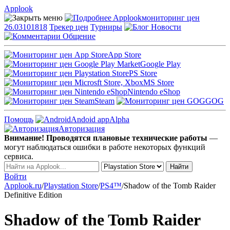
Applook
Applook
мониторинг цен
26.03101818
Трекер цен
Турниры
Новости
Общение
App Store
Google Play
PS Store
MS Store
Nintendo eShop
Steam
GOG
Помощь
Andoid app
Alpha
Авторизация
Внимание! Проводятся плановые технические работы
—
могут наблюдаться ошибки в работе некоторых функций
сервиса.
Войти
Applook.ru
/
Playstation Store
/
PS4™
/
Shadow of the Tomb Raider
Definitive Edition
Shadow of the Tomb Raider