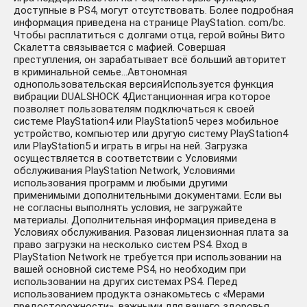
доступные в PS4, могут отсутствовать. Более подробная
информация приведена на странице PlayStation. com/bc.
Чтобы расплатиться с долгами отца, герой войны Вито
Скалетта связывается с мафией. Совершая
преступления, он зарабатывает всё больший авторитет
в криминальной семье…Автономная
однопользовательская версияИспользуется функция
вибрации DUALSHOCK 4Дистанционная игра которое
позволяет пользователям подключаться к своей
системе PlayStation4 или PlayStation5 через мобильное
устройство, компьютер или другую систему PlayStation4
или PlayStation5 и играть в игры на ней. Загрузка
осуществляется в соответствии с Условиями
обслуживания PlayStation Network, Условиями
использования программ и любыми другими
применимыми дополнительными документами. Если вы
не согласны выполнять условия, не загружайте
материалы. Дополнительная информация приведена в
Условиях обслуживания. Разовая лицензионная плата за
право загрузки на несколько систем PS4. Вход в
PlayStation Network не требуется при использовании на
вашей основной системе PS4, но необходим при
использовании на других системах PS4. Перед
использованием продукта ознакомьтесь с «Мерами
предосторожности», важными для вашего здоровья.