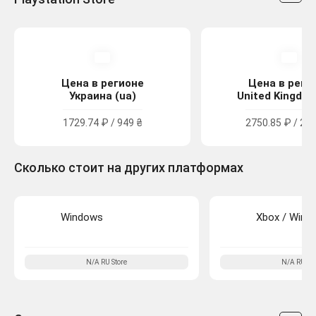
Цена в регионе
Цена в реги
Украина (ua)
United Kingdom
1729.74 ₽ / 949 ₴
2750.85 ₽ / 24.
Сколько стоит на других платформах
Windows
Xbox / Wind
N/A
RU
Store
N/A
RU
Sto