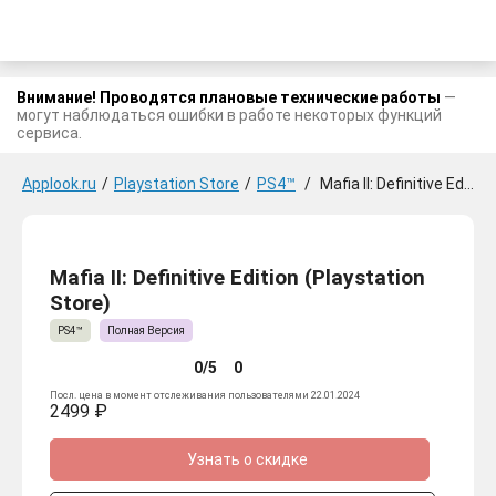
Внимание! Проводятся плановые технические работы
—
могут наблюдаться ошибки в работе некоторых функций
сервиса.
Applook.ru
/
Playstation Store
/
PS4™
/
Mafia II: Definitive Edition
Mafia II: Definitive Edition (Playstation
Store)
PS4™
Полная Версия
0/5
0
Посл. цена в момент отслеживания пользователями 22.01.2024
2499 ₽
Узнать о скидке