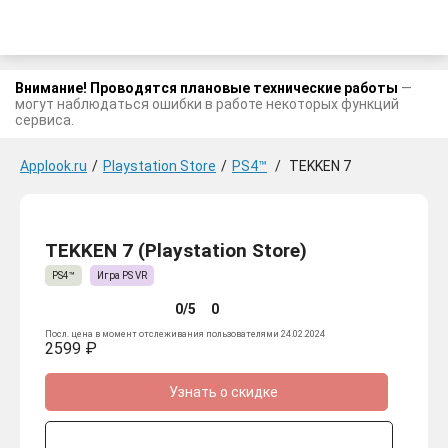
Внимание! Проводятся плановые технические работы
—
могут наблюдаться ошибки в работе некоторых функций
сервиса.
Applook.ru
/
Playstation Store
/
PS4™
/
TEKKEN 7
TEKKEN 7 (Playstation Store)
PS4™
Игра PS VR
0/5
0
Посл. цена в момент отслеживания пользователями 24.02.2024
2599 ₽
Узнать о скидке