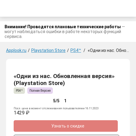
Внимание! Проводятся плановые технические работы
—
могут наблюдаться ошибки в работе некоторых функций
сервиса.
Applook.ru
/
Playstation Store
/
PS4™
/
«Одни из нас. Обновленная версия»
«Одни из нас. Обновленная версия»
(Playstation Store)
PS4™
Полная Версия
5/5
1
Посл. цена в момент отслеживания пользователями 16.11.2023
1429 ₽
Узнать о скидке