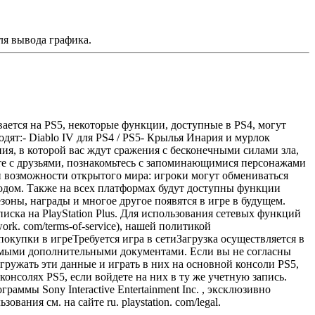
ля вывода графика.
вается на PS5, некоторые функции, доступные в PS4, могут
ходят:- Diablo IV для PS4 / PS5- Крылья Инария и мурлок
ения, в которой вас ждут сражения с бесконечными силами зла,
те с друзьями, познакомьтесь с запоминающимися персонажами
и возможности открытого мира: игроки могут обмениваться
ходом. Также на всех платформах будут доступны функции
зоны, награды и многое другое появятся в игре в будущем.
иска на PlayStation Plus. Для использования сетевых функций
rk. com/terms-of-service), нашей политикой
покупки в игреТребуется игра в сетиЗагрузка осуществляется в
имыми дополнительными документами. Если вы не согласны
ружать эти данные и играть в них на основной консоли PS5,
онсолях PS5, если войдете на них в ту же учетную запись.
ммы Sony Interactive Entertainment Inc. , эксклюзивно
ания см. на сайте ru. playstation. com/legal.