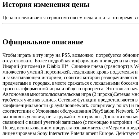
История изменения цены
Цена отслеживается сервисом совсем недавно и за это время в
Официальное описание
Чтобы играть в эту игру на PS5, возможно, потребуется обнов
отсутствовать. Более подробная информация приведена на страни
Инарий (питомец) в Diablo III*- Слияние гнева (транспорт) в W
множество умений персонажей, леденящие кровь подземелья и
и захватывающей историей, события которой разворачиваются 
предметами в городах, вместе сражаться с локальными боссам
кроссплатформенной игры и общего прогресса. Это только нача
Автономная многопользовательская игра (2 игрока)Сетевая мног
требуется учетная запись. Сетевые функции предоставляются в 
конфиденциальности (playstationnetwork. com/privacy-policy) 
соответствии с Условиями обслуживания PlayStation Network
выполнять условия, не загружайте материалы. Дополнительная
связанной с вашей учетной записьью (с помощью настройки «Об
Перед использованием продукта ознакомьтесь с «Мерами предос
лицензированы Sony Interactive Entertainment Europe. Действуют