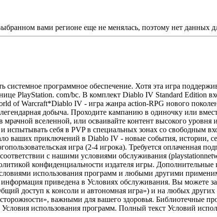
 выбранном вами регионе еще не менялась, поэтому нет данных д
ить системное программное обеспечение. Хотя эта игра поддержи
це PlayStation. com/bc. В комплект Diablo IV Standard Edition в
orld of Warcraft*Diablo IV - игра жанра action-RPG нового покол
 легендарная добыча. Проходите кампанию в одиночку или вмес
в мрачной вселенной, или осваивайте контент высокого уровня 
и и испытывать себя в PVP в специальных зонах со свободным в
ло ваших приключений в Diablo IV - новые события, истории, се
опользовательская игра (2-4 игрока). Требуется оплаченная подп
соответствии с нашими условиями обслуживания (playstationnetwo
и политикой конфиденциальности издателя игры. Дополнительные 
, Условиями использования программ и любыми другими примен
 информация приведена в Условиях обслуживания. Вы можете заг
щий доступ к консоли и автономная игра») и на любых других к
торожности», важными для вашего здоровья. Библиотечные програ
 Условия использования программ. Полный текст Условий использов