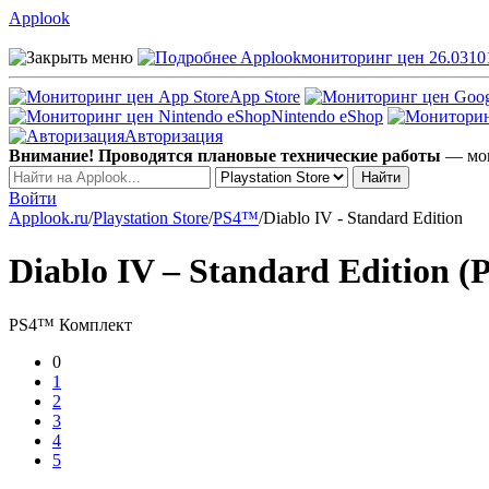
Applook
Applook
мониторинг цен 26.0310
App Store
Nintendo eShop
Авторизация
Внимание! Проводятся плановые технические работы
— мог
Войти
Applook.ru
/
Playstation Store
/
PS4™
/
Diablo IV - Standard Edition
Diablo IV – Standard Edition (P
PS4™
Комплект
0
1
2
3
4
5