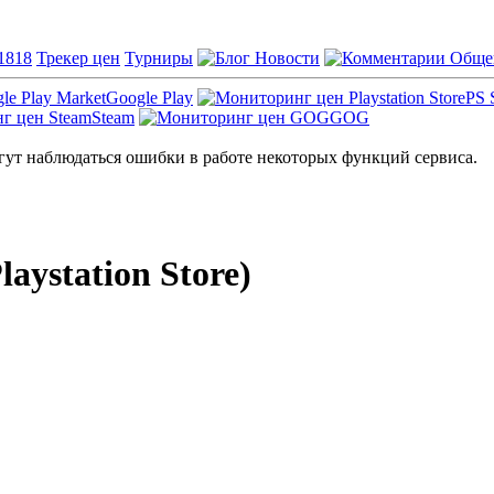
1818
Трекер цен
Турниры
Новости
Обще
Google Play
PS 
Steam
GOG
ут наблюдаться ошибки в работе некоторых функций сервиса.
laystation Store)