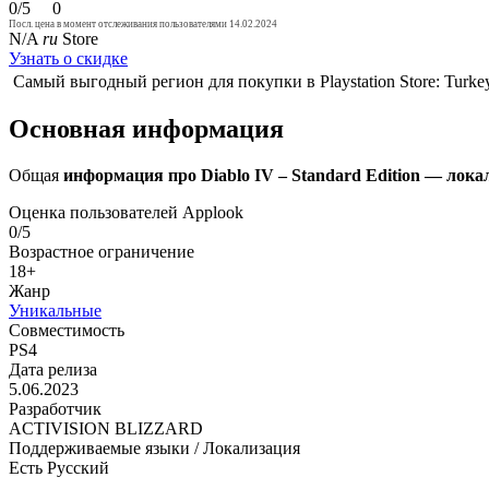
0/5
0
Посл. цена в момент отслеживания пользователями 14.02.2024
N/A
ru
Store
Узнать о скидке
Самый выгодный регион для покупки в Playstation Store: Turk
Основная информация
Общая
информация про Diablo IV – Standard Edition — лока
Оценка пользователей Applook
0/5
Возрастное ограничение
18+
Жанр
Уникальные
Совместимость
PS4
Дата релиза
5.06.2023
Разработчик
ACTIVISION BLIZZARD
Поддерживаемые языки / Локализация
Есть Русский