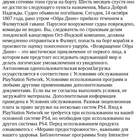
двумя сотнями тонн груза на борту. Шесть месяцев спустя оно
не достигло следующего пункта назначения, Мыса Доброй
Надежды. Судно объявили погибшим. Сегодня, 14 октября
1807 года, рано утром «Обра Динн» прибило течением к
Фалмутской гавани. Парусное вооружение судна повреждено,
команды не видно. Вы, следователь по страховым делам
лондонской канцелярии Ост-Индской компании, должны
немедленно отправиться в Фалмут, попасть на борт корабля и
произвести оценку понесенного ущерба. «Возвращение Обра
Динн» – это мистическое приключение от первого лица, в
котором вам предстоит исследовать окружающий мир и
делать логические умозаключения из увиденного.
Автономная однопользовательская версияЗагрузка
осуществляется в соответствии с Условиями обслуживания
PlayStation Network, Условиями использования программ и
любыми другими применимыми дополнительными
документами. Если вы не согласны выполнять условия, не
загружайте материалы. Дополнительная информация
приведена в Условиях обслуживания. Разовая лицензионная
плата за право загрузки на несколько систем PS4. Вход в
PlayStation Network не требуется при использовании на вашей
основной системе PS4, но необходим при использовании на
других системах PS4. Перед использованием продукта
ознакомьтесь с «Мерами предосторожности», важными для
вашего здоровья. Библиотечные программы Sony Interactive