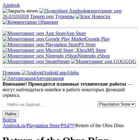
Applook
Applook
мониторинг цен
26.03101818
Трекер цен
Турниры
Новости
Общение
App Store
Google Play
PS Store
MS Store
Nintendo eShop
Steam
GOG
Помощь
Andoid app
Alpha
Авторизация
Внимание! Проводятся плановые технические работы
—
могут наблюдаться ошибки в работе некоторых функций
сервиса.
Войти
Applook.ru
/
Playstation Store
/
PS4™
/
Return of the Obra Dinn