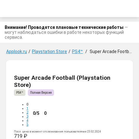
Внимание! Проводятся плановые технические работы
—
могут наблюдаться ошибки в работе некоторых функций
сервиса.
Applook.ru
/
Playstation Store
/
PS4™
/
Super Arcade Football
Super Arcade Football (Playstation
Store)
PS4™
Полная Версия
0
1
2
0/5
0
3
4
5
Посл. цена в момент отслеживания пользователями 23.02.2024
719 ₽