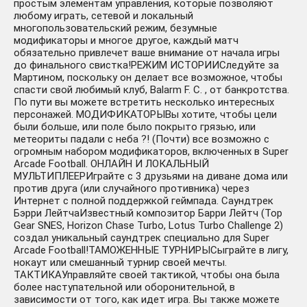
простым элементам управления, которые позволяют
любому играть, сетевой и локальный
многопользовательский режим, безумные
модификаторы и многое другое, каждый матч
обязательно привлечет ваше внимание от начала игры
до финального свистка!РЕЖИМ ИСТОРИИСледуйте за
Мартином, поскольку он делает все возможное, чтобы
спасти свой любимый клуб, Balarm F. C. , от банкротства.
По пути вы можете встретить несколько интересных
персонажей. МОДИФИКАТОРЫВы хотите, чтобы цели
были больше, или поле было покрыто грязью, или
метеориты падали с неба ?! (Почти) все возможно с
огромным набором модификаторов, включенных в Super
Arcade Football. ОНЛАЙН И ЛОКАЛЬНЫЙ
МУЛЬТИПЛЕЕРИграйте с 3 друзьями на диване дома или
против друга (или случайного противника) через
Интернет с полной поддержкой геймпада. Саундтрек
Бэрри ЛейтчаИзвестный композитор Барри Лейтч (Top
Gear SNES, Horizon Chase Turbo, Lotus Turbo Challenge 2)
создал уникальный саундтрек специально для Super
Arcade Football!ТАМОЖЕННЫЕ ТУРНИРЫСыграйте в лигу,
нокаут или смешанный турнир своей мечты.
ТАКТИКАУправляйте своей тактикой, чтобы она была
более наступательной или оборонительной, в
зависимости от того, как идет игра. Вы также можете