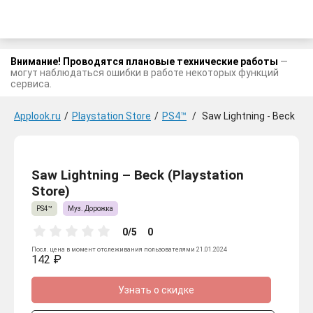
Внимание! Проводятся плановые технические работы
—
могут наблюдаться ошибки в работе некоторых функций
сервиса.
Applook.ru
/
Playstation Store
/
PS4™
/
Saw Lightning - Beck
Saw Lightning – Beck (Playstation
Store)
PS4™
Муз. Дорожка
0/5
0
Посл. цена в момент отслеживания пользователями 21.01.2024
142 ₽
Узнать о скидке