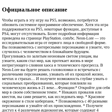
Официальное описание
Чтобы играть в эту игру на PS5, возможно, потребуется
обновить системное программное обеспечение. Хотя эта игра
поддерживается на PS5, некоторые функции, доступные в
PS4, могут отсутствовать. Более подробная информация
приведена на странице PlayStation. com/bc. Neon-Lore — это
исследовательская игра от первого лица в свободной форме.
Вы познакомитесь с интересными персонажами и узнаете, что
случилось с человечеством в ближайшем будущем.
Прогуливаясь по залитым неоновым светом улицам, вы
узнаете, каким стал мир, как протекает жизнь в мире
интригующего слияния хаоса и технического прогресса. В
Neon-Lore вы будете решать головоломки и встречаться с
различными персонажами, узнавать об их прошлой жизни,
мечтах и ​​страхах… И получите возможность глубже узнать о
социальных преобразованиях, которые повлияли на
человеческую жизнь в 21 веке…Функции:* Откройте для себя
мир в своем собственном темпе. * Никаких провалов или
квестов, вы сами решаете, как исследовать мир. * Красивое
окружение в стиле киберпанк. * Познакомьтесь с 40 разными
персонажами и узнайте об их происхождении. * Получите
доступ к 4 различным аудиокнигам, которые содержат 4