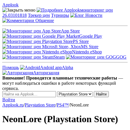
Applook
Applook
мониторинг цен
26.03101818
Трекер цен
Турниры
Новости
Общение
App Store
Google Play
PS Store
MS Store
Nintendo eShop
Steam
GOG
Помощь
Andoid app
Alpha
Авторизация
Внимание! Проводятся плановые технические работы
—
могут наблюдаться ошибки в работе некоторых функций
сервиса.
Войти
Applook.ru
/
Playstation Store
/
PS4™
/
NeonLore
NeonLore (Playstation Store)