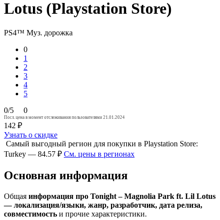
Lotus (Playstation Store)
PS4™
Муз. дорожка
0
1
2
3
4
5
0/5
0
Посл. цена в момент отслеживания пользователями 21.01.2024
142 ₽
Узнать о скидке
Самый выгодный регион для покупки в Playstation Store:
Turkey — 84.57 ₽
См. цены в регионах
Основная информация
Общая
информация про Tonight – Magnolia Park ft. Lil Lotus
— локализация/языки, жанр, разработчик, дата релиза,
совместимость
и прочие характеристики.