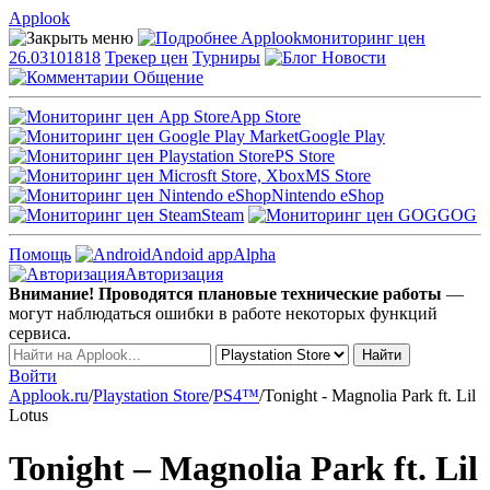
Applook
Applook
мониторинг цен
26.03101818
Трекер цен
Турниры
Новости
Общение
App Store
Google Play
PS Store
MS Store
Nintendo eShop
Steam
GOG
Помощь
Andoid app
Alpha
Авторизация
Внимание! Проводятся плановые технические работы
—
могут наблюдаться ошибки в работе некоторых функций
сервиса.
Войти
Applook.ru
/
Playstation Store
/
PS4™
/
Tonight - Magnolia Park ft. Lil
Lotus
Tonight – Magnolia Park ft. Lil