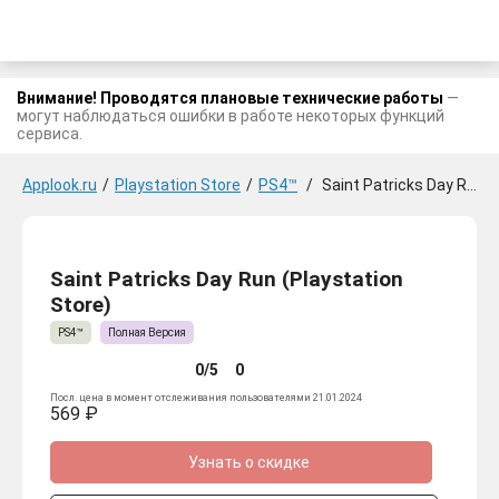
Внимание! Проводятся плановые технические работы
—
могут наблюдаться ошибки в работе некоторых функций
сервиса.
Applook.ru
/
Playstation Store
/
PS4™
/
Saint Patricks Day Run
Saint Patricks Day Run (Playstation
Store)
PS4™
Полная Версия
0/5
0
Посл. цена в момент отслеживания пользователями 21.01.2024
569 ₽
Узнать о скидке