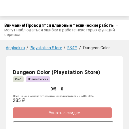
Внимание! Проводятся плановые технические работы
—
могут наблюдаться ошибки в работе некоторых функций
сервиса.
Applook.ru
/
Playstation Store
/
PS4™
/
Dungeon Color
Dungeon Color (Playstation Store)
PS4™
Полная Версия
0/5
0
Посл. цена в момент отслеживания пользователями 24.02.2024
285 ₽
Узнать о скидке