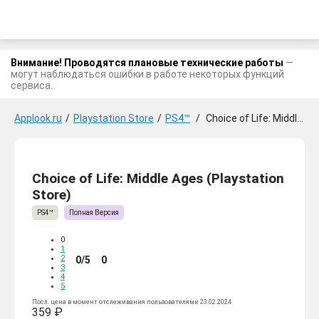
Внимание! Проводятся плановые технические работы
—
могут наблюдаться ошибки в работе некоторых функций
сервиса.
Applook.ru
/
Playstation Store
/
PS4™
/
Choice of Life: Middle Ages
Choice of Life: Middle Ages (Playstation
Store)
PS4™
Полная Версия
0
1
2
0/5
0
3
4
5
Посл. цена в момент отслеживания пользователями 23.02.2024
359 ₽