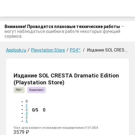
Внимание! Проводятся плановые технические работы
—
могут наблюдаться ошибки в работе некоторых функций
сервиса.
Applook.ru
/
Playstation Store
/
PS4™
/
Издание SOL CRESTA Dramatic Edition
Издание SOL CRESTA Dramatic Edition
(Playstation Store)
PS4™
Комплект
0
1
2
0/5
0
3
4
5
Посл. цена в момент отслеживания пользователями 21.01.2024
3579 ₽