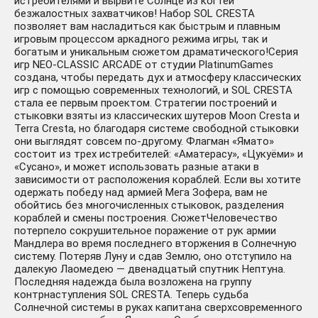
истребителями и вырвите Солнце из когтей
безжалостных захватчиков! Набор SOL CRESTA
позволяет вам насладиться как быстрым и плавным
игровым процессом аркадного режима игры, так и
богатым и уникальным сюжетом драматического!Серия
игр NEO-CLASSIC ARCADE от студии PlatinumGames
создана, чтобы передать дух и атмосферу классических
игр с помощью современных технологий, и SOL CRESTA
стала ее первым проектом. Стратегии построений и
стыковки взяты из классических шутеров Moon Cresta и
Terra Cresta, но благодаря системе свободной стыковки
они выглядят совсем по-другому. Флагман «Ямато»
состоит из трех истребителей: «Аматерасу», «Цукуёми» и
«Сусано», и может использовать разные атаки в
зависимости от расположения кораблей. Если вы хотите
одержать победу над армией Мега Зофера, вам не
обойтись без многочисленных стыковок, разделения
кораблей и смены построения. СюжетЧеловечество
потерпело сокрушительное поражение от рук армии
Мандлера во время последнего вторжения в Солнечную
систему. Потеряв Луну и сдав Землю, оно отступило на
далекую Лаомедею — двенадцатый спутник Нептуна.
Последняя надежда была возложена на группу
контрнаступления SOL CRESTA. Теперь судьба
Солнечной системы в руках капитана сверхсовременного