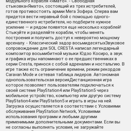
модульного корабля «Ямато». - Свободная
стыковка«Ямато», состоящий из трех истребителей,
готов противостоять армии Мега Зофера. Сперва вам
придется вести неравный бой с помощью одного-
единственного истребителя, но подберите нужное
усиление — и рядом появятся еще несколько кораблей!
Стыкуйте и разделяйте корабли, чтобы менять
построения и получить доступ к невероятно мощному
арсеналу. - Классический задор восьмидесятыхЗвуковое
сопровождение для SOL CRESTA написал легендарный
композитор восьмибитной музыки Юдзо Косиро, а звук
и графика игры напоминают о ее предшественниках в
серии Cresta, принося с собой адреналин и ностальгию. В
игре также есть ограничение времени, режим рекордов
Caravan Mode и сетевая таблица лидеров. Автономная
однопользовательская версияДистанционная игра
которое позволяет пользователям подключаться к
своей системе PlayStation4 или PlayStation5 через
мобильное устройство, компьютер или другую систему
PlayStation4 или PlayStation5 и играть в игры на ней.
Загрузка осуществляется в соответствии с Условиями
обслуживания PlayStation Network, Условиями
использования программ и любыми другими
применимыми дополнительными документами. Если вы
не согласны выполнять условия, не загружайте