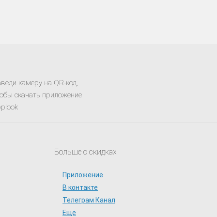
веди камеру на QR-код,
обы скачать приложение
plook
Больше о скидках
Приложение
В контакте
Телеграм Канал
Еще