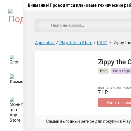
Внимание! Проводятся плановые технические ра
Applook.ru
/
Playstation Store
/
PS4™
/
Zippy the
Zippy the C
PS4™
Полная Верс
Посл. цена в момент отс
71 ₽
Узнать о ск
Самый выгодный регион для покупки в Plays