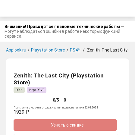
Внимание! Проводятся плановые технические работы
—
могут наблюдаться ошибки в работе некоторых функций
сервиса.
Applook.ru
/
Playstation Store
/
PS4™
/
Zenith: The Last City
Zenith: The Last City (Playstation
Store)
PS4™
Игра PS VR
0/5
0
Посл. цена в момент отслеживания пользователями 22.01.2024
1929 ₽
Узнать о скидке