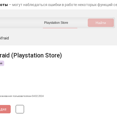
боты
— могут наблюдаться ошибки в работе некоторых функций с
Afraid
raid (Playstation Store)
ия
леживания пользователями 04.02.2024
идке