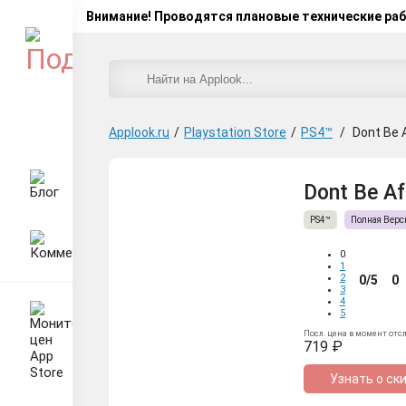
Внимание! Проводятся плановые технические ра
Applook.ru
/
Playstation Store
/
PS4™
/
Dont Be 
Dont Be Af
PS4™
Полная Верс
0
1
2
0/5
0
3
4
5
Посл. цена в момент отс
719 ₽
Узнать о ск