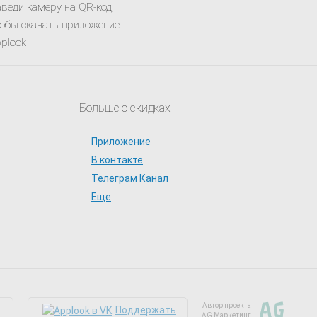
веди камеру на QR-код,
обы скачать приложение
plook
Больше о скидках
Приложение
В контакте
Телеграм Канал
Еще
Автор проекта
Поддержать
AG Маркетинг