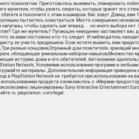
ного психопатом. Приготовьтесь выживать, планировать побег 
го мучителя, чтобы узнать секреты, которые хранят его сте
сбегите и покончите с этим кошмаром. Вас зовут Дэвид, вам 11
езуспешно пытаетесь осмотреться. Место совершенно незнако
напуганы, чтобы сделать шаг вперед. . . но иного выбора нет
похитил? Где же мучитель? Пугающее неведение заставляет вас
 что за вами постоянно кто-то следит. И наблюдатель находит
адисту, ее участь предрешена. Если хотите выжить, вам приде
ок,Три разные концовки,Огромный дом похитителя, хранящий 
аги, обладающие уникальным набором навыков,Множество мра
ающие историю дома и его обитателей. Автономная однопольз
yStation Network, Условиями использования программ и любы
загружайте материалы. Дополнительная информация приведена 
ход в PlayStation Network не требуется при использовании на 
ед использованием продукта ознакомьтесь с «Мерами предосто
. , эксклюзивно лицензированы Sony Interactive Entertainment 
те ru. playstation. com/legal.