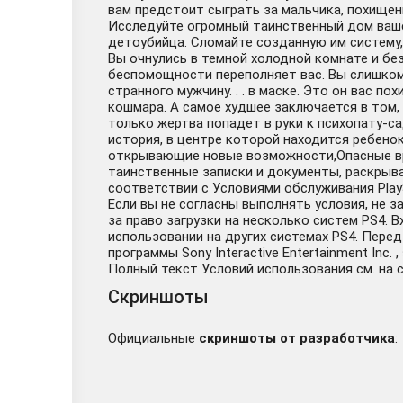
вам предстоит сыграть за мальчика, похищен
Исследуйте огромный таинственный дом ваше
детоубийца. Сломайте созданную им систему, 
Вы очнулись в темной холодной комнате и б
беспомощности переполняет вас. Вы слишком 
странного мужчину. . . в маске. Это он вас 
кошмара. А самое худшее заключается в том,
только жертва попадет в руки к психопату-с
история, в центре которой находится ребен
открывающие новые возможности,Опасные вр
таинственные записки и документы, раскрыв
соответствии с Условиями обслуживания Pla
Если вы не согласны выполнять условия, не 
за право загрузки на несколько систем PS4. В
использовании на других системах PS4. Пер
программы Sony Interactive Entertainment Inc
Полный текст Условий использования см. на сай
Скриншоты
Официальные
скриншоты от разработчика
: