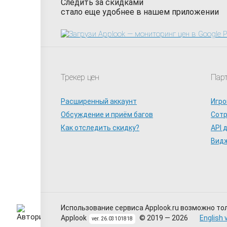
Следить за скидками
стало еще удобнее в нашем приложении
Трекер цен
Пар
Расширенный аккаунт
Игро
Обсуждение и приём багов
Сот
Как отследить скидку?
API 
Видж
Использование сервиса Applook.ru возможно то
Applook
© 2019 — 2026
English 
ver. 26.03101818