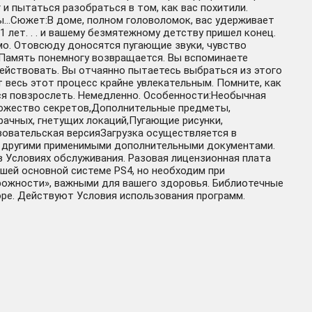
и пытаться разобраться в том, как вас похитили.
ны…Сюжет:В доме, полном головоломок, вас удерживает
 лет. . . и вашему безмятежному детству пришел конец.
мо. Отовсюду доносятся пугающие звуки, чувство
. Память понемногу возвращается. Вы вспоминаете
 действовать. Вы отчаянно пытаетесь выбраться из этого
 весь этот процесс крайне увлекательным. Помните, как
тся повзрослеть. Немедленно. Особенности:Необычная
множество секретов,Дополнительные предметы,
чных, гнетущих локаций,Пугающие рисунки,
овательская версияЗагрузка осуществляется в
ми другими применимыми дополнительными документами.
в Условиях обслуживания. Разовая лицензионная плата
вашей основной системе PS4, но необходим при
рожности», важными для вашего здоровья. Библиотечные
Europe. Действуют Условия использования программ.