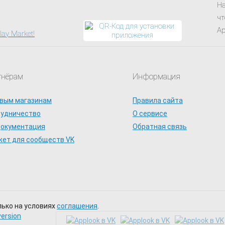
На
чт
Ap
тнёрам
Информация
вым магазинам
Правила сайта
рудничество
О сервисе
документация
Обратная связь
ет для сообществ VK
лько на условиях
соглашения
.
version