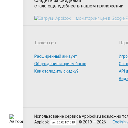
Следить за скидками
стало еще удобнее в нашем приложении
Трекер цен
Пар
Расширенный аккаунт
Игро
Обсуждение и приём багов
Сот
Как отследить скидку?
API 
Видж
Использование сервиса Applook.ru возможно то
Applook
© 2019 — 2026
English 
ver. 26.03101818