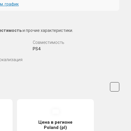
м. график
местимость
и прочие характеристики.
Совместимость
PS4
Локализация
Цена в регионе
Poland (pl)