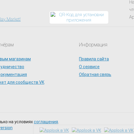
На
чт
Ap
тнёрам
Информация
вым магазинам
Правила сайта
рудничество
О сервисе
документация
Обратная связь
ет для сообществ VK
лько на условиях
соглашения
.
version