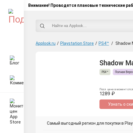
Внимание! Проводятся плановые технические ра
Applook.ru
/
Playstation Store
/
PS4™
/
Shadow 
Shadow Man
PS4™
Полная Верс
Посл. цена в момент отс
1289 ₽
Узнать о ск
Самый выгодный регион для покупки в Plays