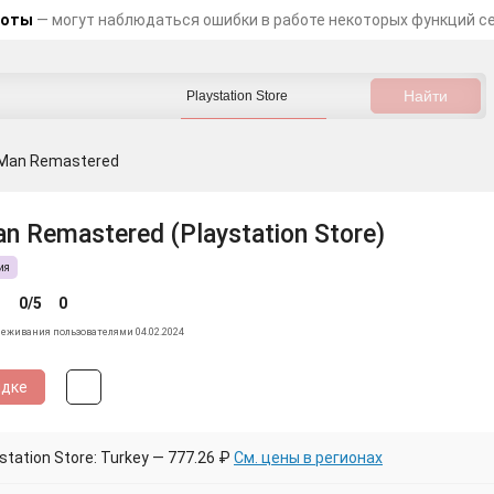
боты
— могут наблюдаться ошибки в работе некоторых функций с
Man Remastered
 Remastered (Playstation Store)
ия
0/5
0
леживания пользователями 04.02.2024
идке
tation Store: Turkey — 777.26 ₽
См. цены в регионах