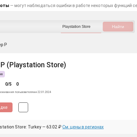
боты
— могут наблюдаться ошибки в работе некоторых функций с
ep P
P (Playstation Store)
ия
0/5
0
леживания пользователями 22.01.2024
идке
tation Store: Turkey — 63.02 ₽
См. цены в регионах