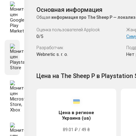
Основная информация
Общая
информация про The Sheep P — локализ
Оценка пользователей Applook
Жан
0/5
Сим
Разработчик
Подд
Webnetic s. r. o.
Нет 
Цена на The Sheep P в Playstation 
Цена в регионе
Украина (ua)
89.01 ₽ / 49 ₴