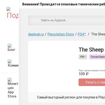
Внимание! Проводятся плановые технические ра
Applook.ru
/
Playstation Store
/
PS4™
/
The She
The Sheep 
PS4™
Полная Верс
Посл. цена в момент отс
109 ₽
Узнать о ск
Самый выгодный регион для покупки в Plays