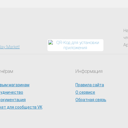
На
чт
Ap
тнёрам
Информация
вым магазинам
Правила сайта
рудничество
О сервисе
документация
Обратная связь
ет для сообществ VK