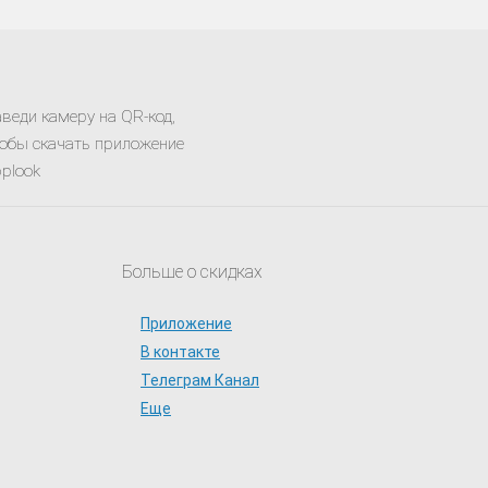
веди камеру на QR-код,
обы скачать приложение
plook
Больше о скидках
Приложение
В контакте
Телеграм Канал
Еще