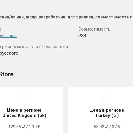
ация/языки, жанр, разработчик, дата релиза, совместимость
и
р
Совместимость
уляторы
PS4
ерживаемые языки / Локализация
русского
Store
Цена в регионе
Цена в регионе
United Kingdom (uk)
Turkey (tr)
129.85 ₽ / 1.19 £
63.02 ₽ / 37 ₺