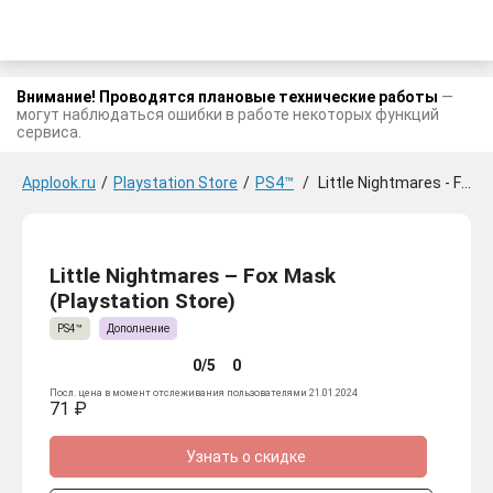
Внимание! Проводятся плановые технические работы
—
могут наблюдаться ошибки в работе некоторых функций
сервиса.
Applook.ru
/
Playstation Store
/
PS4™
/
Little Nightmares - Fox Mask
Little Nightmares – Fox Mask
(Playstation Store)
PS4™
Дополнение
0/5
0
Посл. цена в момент отслеживания пользователями 21.01.2024
71 ₽
Узнать о скидке