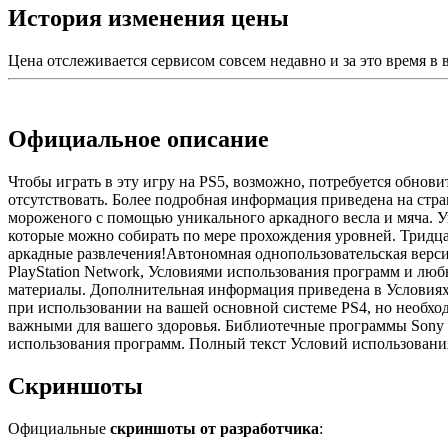
История изменения цены
Цена отслеживается сервисом совсем недавно и за это время в
Официальное описание
Чтобы играть в эту игру на PS5, возможно, потребуется обнов
отсутствовать. Более подробная информация приведена на страни
мороженого с помощью уникального аркадного весла и мяча
которые можно собирать по мере прохождения уровней. Тридца
аркадные развлечения!Автономная однопользовательская верс
PlayStation Network, Условиями использования программ и л
материалы. Дополнительная информация приведена в Условиях об
при использовании на вашей основной системе PS4, но необхо
важными для вашего здоровья. Библиотечные программы Sony Inte
использования программ. Полный текст Условий использования см.
Скриншоты
Официальные
скриншоты от разработчика
: