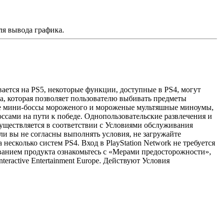
ля вывода графика.
вается на PS5, некоторые функции, доступные в PS4, могут
гра, которая позволяет пользователю выбивать предметы
ые мини-боссы мороженого и мороженые мультяшные миноумы,
ссами на пути к победе. Однопользовательские развлечения и
уществляется в соответствии с Условиями обслуживания
 вы не согласны выполнять условия, не загружайте
есколько систем PS4. Вход в PlayStation Network не требуется
ванием продукта ознакомьтесь с «Мерами предосторожности»,
teractive Entertainment Europe. Действуют Условия