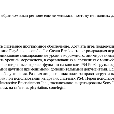
 выбранном вами регионе еще не менялась, поэтому нет данных д
ить системное программное обеспечение. Хотя эта игра поддержи
це PlayStation. com/bc. Ice Cream Break - это ретро-аркадная и
. Уникальные анимированные уровни мороженого, анимированн
ть уровней мороженого, в соревнованиях и сражениях с мини-бо
ияРасширенные игровые функции на консоли PS4 ProЗагрузка ос
юбыми другими применимыми дополнительными документами. Если
служивания. Разовая лицензионная плата за право загрузки на н
дим при использовании на других системах PS4. Перед использо
ractive Entertainment Inc. , эксклюзивно лицензированы Sony In
 на сайте ru. playstation. com/legal.