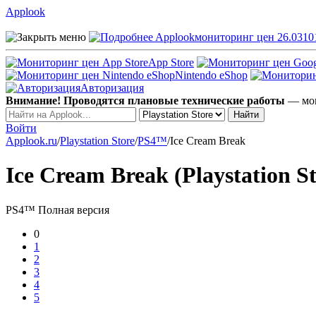
Applook
Applook
мониторинг цен 26.0310
App Store
Nintendo eShop
Авторизация
Внимание! Проводятся плановые технические работы
— мог
Войти
Applook.ru
/
Playstation Store
/
PS4™
/
Ice Cream Break
Ice Cream Break (Playstation St
PS4™
Полная версия
0
1
2
3
4
5