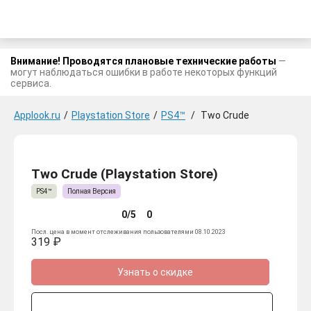
Внимание! Проводятся плановые технические работы
—
могут наблюдаться ошибки в работе некоторых функций
сервиса.
Applook.ru
/
Playstation Store
/
PS4™
/
Two Crude
Two Crude (Playstation Store)
PS4™
Полная Версия
0/5
0
Посл. цена в момент отслеживания пользователями 08.10.2023
319 ₽
Узнать о скидке