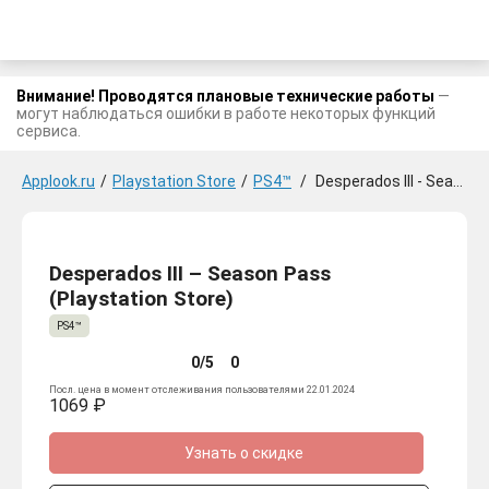
Внимание! Проводятся плановые технические работы
—
могут наблюдаться ошибки в работе некоторых функций
сервиса.
Applook.ru
/
Playstation Store
/
PS4™
/
Desperados III - Season Pass
Desperados III – Season Pass
(Playstation Store)
PS4™
0/5
0
Посл. цена в момент отслеживания пользователями 22.01.2024
1069 ₽
Узнать о скидке