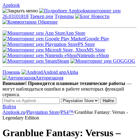
Applook
Applook
мониторинг цен
26.03101818
Трекер цен
Турниры
Новости
Общение
App Store
Google Play
PS Store
MS Store
Nintendo eShop
Steam
GOG
Помощь
Andoid app
Alpha
Авторизация
Внимание! Проводятся плановые технические работы
—
могут наблюдаться ошибки в работе некоторых функций
сервиса.
Войти
Applook.ru
/
Playstation Store
/
PS4™
/
Granblue Fantasy: Versus -
Legendary Edition
Granblue Fantasy: Versus –