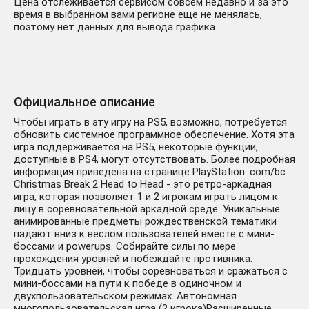
Цена отслеживается сервисом совсем недавно и за это
время в выбранном вами регионе еще не менялась,
поэтому нет данных для вывода графика.
Официальное описание
Чтобы играть в эту игру на PS5, возможно, потребуется
обновить системное программное обеспечение. Хотя эта
игра поддерживается на PS5, некоторые функции,
доступные в PS4, могут отсутствовать. Более подробная
информация приведена на странице PlayStation. com/bc.
Christmas Break 2 Head to Head - это ретро-аркадная
игра, которая позволяет 1 и 2 игрокам играть лицом к
лицу в соревновательной аркадной среде. Уникальные
анимированные предметы рождественской тематики
падают вниз к веслом пользователей вместе с мини-
боссами и powerups. Собирайте силы по мере
прохождения уровней и побеждайте противника.
Тридцать уровней, чтобы соревноваться и сражаться с
мини-боссами на пути к победе в одиночном и
двухпользовательском режимах. Автономная
многопользовательская игра (2 игрока)Расширенные