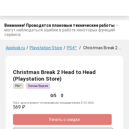
Внимание! Проводятся плановые технические работы
—
могут наблюдаться ошибки в работе некоторых функций
сервиса.
Applook.ru
/
Playstation Store
/
PS4™
/
Christmas Break 2 Head to Head
Christmas Break 2 Head to Head
(Playstation Store)
PS4™
Полная Версия
0/5
0
Посл. цена в момент отслеживания пользователями 21.01.2024
569 ₽
Узнать о скидке