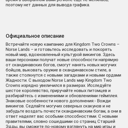
поэтому нет данных для вывода графика.
Официальное описание
Встречайте новую кампанию для Kingdom Two Crowns –
Norse Lands – и готовьтесь исследовать и покорять
новый мир, вдохновленный культурой викингов. Здесь
ваши персонажи получат новые способности напрямую
от скандинавских богов, смогут нанять новых могучих
бойцов, выковать оружие в скандинавском стиле, а
также столкнутся с новыми загадками и новыми ордами
Жадности. С выходом Norse Lands мир Kingdom Two
Crowns изрядно увеличился в размерах. Исследуйте
шестое королевство, приручайте новых питомцев и
разбирайтесь с изменениями и обновлениями геймплея.
Знаковые особенности нового дополнения:- Вожди
викингов. Седлайте могучих северных скакунов и не
забудьте воздать почести скандинавским богам, а они в
ответ наделят вас особыми способностями. С новыми
правителями, словно сошедшими со страниц Старшей
Эдды, вы сможете по-новому взглянуть на мир игры и