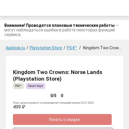
Внимание! Проводятся плановые технические работы
—
могут наблюдаться ошибки в работе некоторых функций
сервиса.
Applook.ru
/
Playstation Store
/
PS4™
/
Kingdom Two Crowns: Norse Lands
Kingdom Two Crowns: Norse Lands
(Playstation Store)
PS4™
Пакет Карт
0/5
0
Посл. цена в момент отслеживания пользователями 22.01.2024
499 ₽
Узнать о скидке