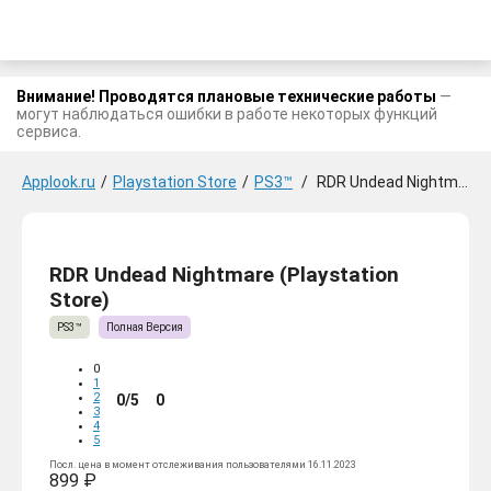
Внимание! Проводятся плановые технические работы
—
могут наблюдаться ошибки в работе некоторых функций
сервиса.
Applook.ru
/
Playstation Store
/
PS3™
/
RDR Undead Nightmare
RDR Undead Nightmare (Playstation
Store)
PS3™
Полная Версия
0
1
2
0/5
0
3
4
5
Посл. цена в момент отслеживания пользователями 16.11.2023
899 ₽