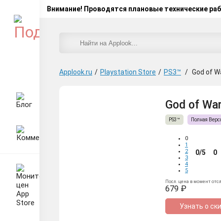
Внимание! Проводятся плановые технические ра
Applook.ru
/
Playstation Store
/
PS3™
/
God of W
God of War
PS3™
Полная Верс
0
1
2
0/5
0
3
4
5
Посл. цена в момент отс
679 ₽
Узнать о ск