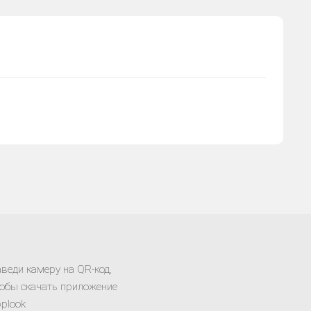
веди камеру на QR-код,
обы скачать приложение
plook