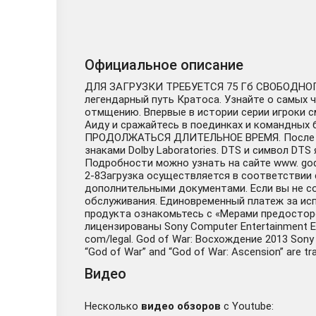
Официальное описание
ДЛЯ ЗАГРУЗКИ ТРЕБУЕТСЯ 75 Гб СВОБОДНОГО 
легендарный путь Кратоса. Узнайте о самых ч
отмщению. Впервые в истории серии игроки см
Аиду и сражайтесь в поединках и командны
ПРОДОЛЖАТЬСЯ ДЛИТЕЛЬНОЕ ВРЕМЯ. После окон
знаками Dolby Laboratories. DTS и символ DTS
Подробности можно узнать на сайте www. godo
2-8Загрузка осуществляется в соответствии 
дополнительными документами. Если вы не со
обслуживания. Единовременный платеж за ис
продукта ознакомьтесь с «Мерами предосторо
лицензированы Sony Computer Entertainment E
com/legal. God of War: Восхождение 2013 Sony 
“God of War” and “God of War: Ascension” are tr
Видео
Несколько
видео обзоров
с Youtube: