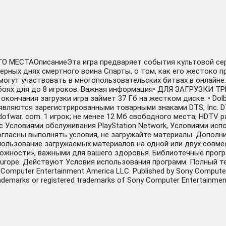
МЕСТАОписаниеЭта игра предваряет события культовой серии
ерных днях смертного воина Спарты, о том, как его жестоко пре
огут участвовать в многопользовательских битвах в онлайне.
х боях для до 8 игроков. Важная информация• ДЛЯ ЗАГРУЗК
чания загрузки игра займет 37 Гб на жестком диске. • Dolb
 являются зарегистрированными товарными знаками DTS, Inc. DT
fwar. com. 1 игрок; не менее 12 Мб свободного места; HDTV р
с Условиями обслуживания PlayStation Network, Условиями и
гласны выполнять условия, не загружайте материалы. Дополн
пользование загружаемых материалов на одной или двух совм
жности», важными для вашего здоровья. Библиотечные програм
urope. Действуют Условия использования программ. Полный текс
Computer Entertainment America LLC. Published by Sony Computer 
ademarks or registered trademarks of Sony Computer Entertainment 