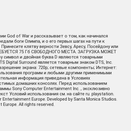
 God of War и рассказывает о том, как начинался
дали боги Олимпа, и о его первых шагах на пути к
 Принесите клятву верности Зевсу, Аресу, Посейдону или
И ТРЕБУЕТСЯ 75 Гб СВОБОДНОГО МЕСТА. ЗАГРУЗКА МОЖЕТ
y символ и двойная буква D являются товарными
S Digital Surround является товарным знаком DTS, Inc.
азрешение экрана: 720p; сетевые компоненты; Интернет:
спользования программ и любыми другими применимыми
ительная информация приведена в Условиях
естимых домашних консолях. Перед использованием
мы Sony Computer Entertainment Inc. , эксклюзивно
т Условий использования см. на сайте ru. playstation.
Entertainment Europe. Developed by Santa Monica Studios.
Europe. All rights reserved.