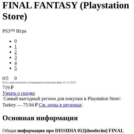
FINAL FANTASY (Playstation
Store)
PS3™
Игра
0
1
2
3
4
5
0/5
0
Посл. цена в момент отслеживания пользователями 15.11.2023
719 ₽
Узнать о скидке
Самый выгодный регион для покупки в Playstation Store:
Turkey — 75.94 ₽
См. цены в регионах
Основная информация
Общая
информация про DISSIDIA 012[duodecim] FINAL