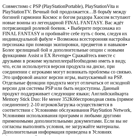
Совместимо с PSP (PlayStationPortable), PlayStationVita и
PlayStationTV. Вечный бой продолжается…В борьбу между
богиней гармонии Космос и богом раздора Хаосом вступают
новые воины из легендарной FINAL FANTASY. Вас ждёт
потрясающий ролевой боевик. • Выберите персонажа из
FINAL FANTASY и пробивайте себе путь с боем, следуя их
индивидуальной фабуле • Возможна всесторонняя настройка
персонажа при помощи экипировки, предметов и навыков•
Более зрелищный бой и дополнительные опции с новыми
функциями Assist и EX Revenge• Сражайтесь вместе с
друзьями в режиме мультиплеераНеобходимо иметь в виду,
что, если используется версия продукта на диске, при
соединении с игроками могут возникать проблемы со связью.
Это цифровой аналог версии игры, выпускаемый на PSP.
Отдельные функции продукта могут отличаться от исходной
версии для системы PSP или быть недоступны. Данный
продукт поддерживает следующие языки; Английскийкарта
Memory Stick Duo: Не менее 352Кббеспроводная связь (прямое
соединение): 2-10 игроковЗагрузка осуществляется в
соответствии с Условиями обслуживания PlayStation Network,
Условиями использования программ и любыми другими
применимыми дополнительными документами. Если вы не
согласны выполнять условия, не загружайте материалы.
Дополнительная информация приведена в Условиях