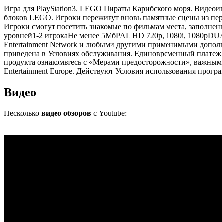
Игра для PlayStation3. LEGO Пираты Карибского моря. Видеоиг
блоков LEGO. Игроки переживут вновь памятные сцены из перв
Игроки смогут посетить знакомые по фильмам места, заполне
уровней1-2 игрокаНе менее 5МбPAL HD 720p, 1080i, 1080pDU
Entertainment Network и любыми другими применимыми дополн
приведена в Условиях обслуживания. Единовременный платеж 
продукта ознакомьтесь с «Мерами предосторожности», важными
Entertainment Europe. Действуют Условия использования программ
Видео
Несколько
видео обзоров
с Youtube: