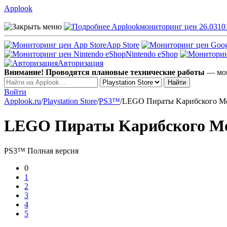
Applook
Applook
мониторинг цен 26.0310
App Store
Nintendo eShop
Авторизация
Внимание! Проводятся плановые технические работы
— мог
Войти
Applook.ru
/
Playstation Store
/
PS3™
/
LEGO Пиpaты Kapибcкого M
LEGO Пиpaты Kapибcкого Mоря
PS3™
Полная версия
0
1
2
3
4
5