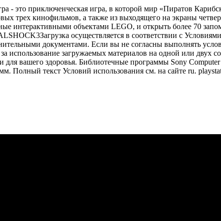
ра - это приключенческая игра, в которой мир «Пиратов Карибс
ых трех кинофильмов, а также из выходящего на экраны четвер
нные интерактивными объектами LEGO, и открыть более 70 запо
ALSHOCK3Загрузка осуществляется в соответствии с Условиям
ительными документами. Если вы не согласны выполнять услов
за использование загружаемых материалов на одной или двух 
 для вашего здоровья. Библиотечные программы Sony Computer E
. Полный текст Условий использования см. на сайте ru. playstati