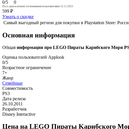
0/5
0
Посл. цена в момент отслеживания пользователями 15.11.2023
599 ₽
Узнать о скидке
Самый выгодный регион для покупки в Playstation Store: Росс
Основная информация
Общая
информация про LEGO Пиpaты Kapибcкого Mоря PS3 
Оценка пользователей Applook
0/5
Возрастное ограничение
7+
Жанр
Семейные
Совместимость
PS3
Дата релиза
26.10.2011
Разработчик
Disney Interactive
Цена на LEGO Пиpaты Kapибcкого Mоря 