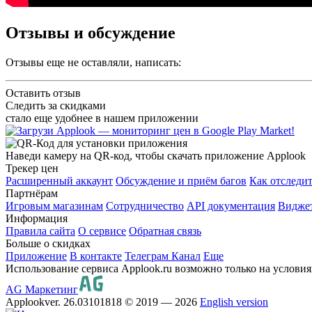
Отзывы и обсуждение
Отзывы еще не оставляли, написать:
Оставить отзыв
Следить за скидками
стало еще удобнее в нашем приложении
Наведи камеру на QR-код, чтобы скачать приложение Applook
Трекер цен
Расширенный аккаунт
Обсуждение и приём багов
Как отследит
Партнёрам
Игровым магазинам
Сотрудничество
API документация
Виджет
Информация
Правила сайта
О сервисе
Обратная связь
Больше о скидках
Приложение
В контакте
Телеграм Канал
Еще
Использование сервиса Applook.ru возможно только на услови
AG Маркетинг
Applook
ver. 26.03101818
© 2019 — 2026
English version