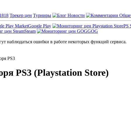
1818
Трекер цен
Турниры
Новости
Обще
Google Play
PS 
Steam
GOG
ут наблюдаться ошибки в работе некоторых функций сервиса.
оря PS3
 PS3 (Playstation Store)