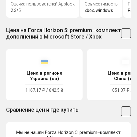
Оценка пользователей Applook
Совместимость
Раз
2.3/5
xbox, windows
Pla
Цена на Forza Horizon 5: premium–комплект
дополнений в Microsoft Store / Xbox
Цена в регионе
Цена в реги
Украина (ua)
China (cn)
1167.17 ₽ / 642.5 ₴
1051.37 ₽ / 8
Сравнение цен и где купить
Мы не нашли Forza Horizon 5: premium–комплект