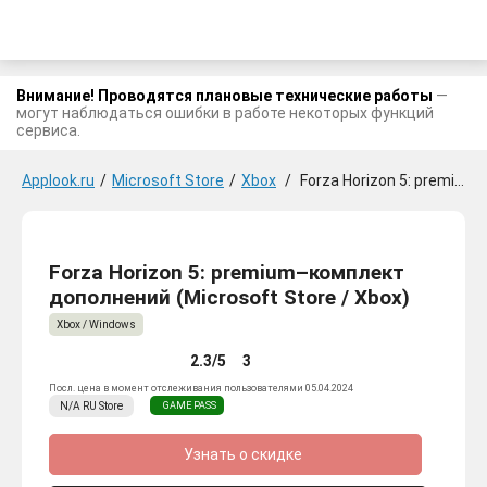
Внимание! Проводятся плановые технические работы
—
могут наблюдаться ошибки в работе некоторых функций
сервиса.
Applook.ru
/
Microsoft Store
/
Xbox
/
Forza Horizon 5: premium-комплект дополнений
Forza Horizon 5: premium–комплект
дополнений (Microsoft Store / Xbox)
Xbox / Windows
2.3/5
3
Посл. цена в момент отслеживания пользователями 05.04.2024
N/A
RU
Store
GAME PASS
Узнать о скидке