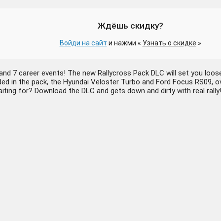
Ждёшь скидку?
Войди на сайт
и нажми «
Узнать о скидке
»
ery and 7 career events! The new Rallycross Pack DLC will set you loos
uded in the pack, the Hyundai Veloster Turbo and Ford Focus RS09, ov
iting for? Download the DLC and gets down and dirty with real rally