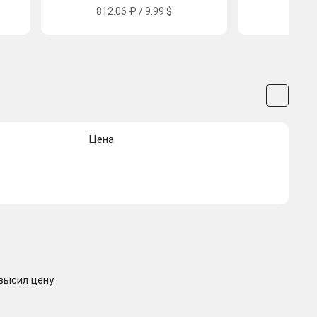
812.06 ₽ / 9.99 $
991.
Цена
высил цену.