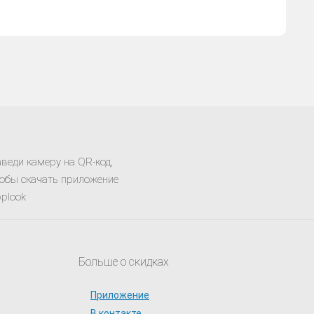
веди камеру на QR-код,
обы скачать приложение
plook
Больше о скидках
Приложение
В контакте