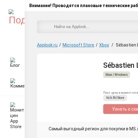
Внимание! Проводятся плановые технические ра
Applook.ru
/
Microsoft Store
/
Xbox
/
Sébastien 
Sébastien 
Xbox / Windows
Посл. цена в момент отс
N/A
RU
Store
Узнать о ск
Самый выгодный регион для покупки в MS / 