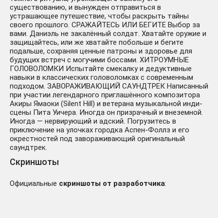
существованию, и вынужден отправиться в
устрашающее путешествие, чтобы раскрыть тайны
своего прошлого. СРАЖАЙТЕСЬ ИЛИ БЕГИТЕ Выбор за
вами. Даниэль не закалённый солдат. Хватайте оружие и
защищайтесь, или же хватайте побольше и бегите
подальше, сохраняя ценные патроны и здоровье для
будущих встреч с могучими боссами. ХИТРОУМНЫЕ
ГОЛОВОЛОМКИ Испытайте смекалку и дедуктивные
навыки в классических головоломках с современным
подходом. ЗАВОРАЖИВАЮЩИЙ САУНДТРЕК Написанный
при участии легендарного приглашённого композитора
Акиры Ямаоки (Silent Hill) и ветерана музыкальной инди-
сцены Пита Уичера. Иногда он призрачный и внеземной.
Иногда — нервирующий и адский. Погрузитесь в
приключение на улочках городка Аспен-Фоллз и его
окрестностей под завораживающий оригинальный
саундтрек.
Скриншоты
Официальные
скриншоты от разработчика
: