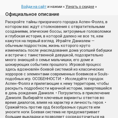
Войди на сайт
и нажми «
Узнать о скидке
»
Официальное описание
Раскройте тайны призрачного городка Аспен-Фоллз, в
котором вас ждут столкновения с отвратительными
созданиями, эпические боссы, хитроумные головоломки
и глубокая история, в которой далеко не все те, кем
кажутся на первый взгляд. Играйте Даниэлем —
обычным подростком, жизнь которого круто
изменилась после унаследования дома усопшей бабушки
и встречи с таинственной девушкой, подозрительно
много знающей о семье мальчишки, его доме и
шокирующих событиях прошлого. Игровой процесс
здесь вдохновлён боевой системой из классических
хорроров с элементами современных боевиков и Souls-
подобных игр. ОСОБЕННОСТИ: • Исследуйте городок
Аспен-Фоллз и прилегающие к нему территории, чтобы
раскрыть подробности мрачной истории, завертевшейся
в день рождения Даниэля. • Погрузитесь в приключение
Даниэля. Выбирайте ключевые варианты ответов во
время диалогов, влияя на характер и личность героя. •
Сражайтесь против орд безобразных существ или
уносите ноги. Боевая система не предусматривает
большие выкладки и позволяет сосредоточиться на