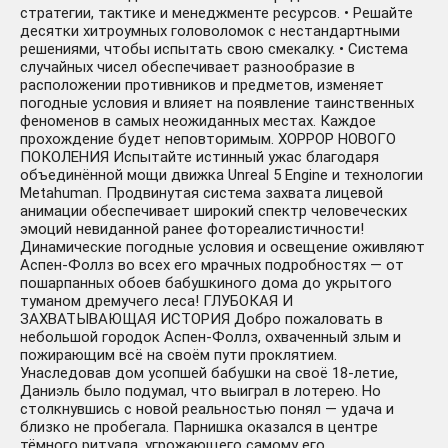
стратегии, тактике и менеджменте ресурсов. • Решайте
десятки хитроумных головоломок с нестандартными
решениями, чтобы испытать свою смекалку. • Система
случайных чисел обеспечивает разнообразие в
расположении противников и предметов, изменяет
погодные условия и влияет на появление таинственных
феноменов в самых неожиданных местах. Каждое
прохождение будет неповторимым. ХОРРОР НОВОГО
ПОКОЛЕНИЯ Испытайте истинный ужас благодаря
объединённой мощи движка Unreal 5 Engine и технологии
Metahuman. Продвинутая система захвата лицевой
анимации обеспечивает широкий спектр человеческих
эмоций невиданной ранее фотореалистичности!
Динамические погодные условия и освещение оживляют
Аспен-Фоллз во всех его мрачных подробностях — от
пошарпанных обоев бабушкиного дома до укрытого
туманом дремучего леса! ГЛУБОКАЯ И
ЗАХВАТЫВАЮЩАЯ ИСТОРИЯ Добро пожаловать в
небольшой городок Аспен-Фоллз, охваченный злым и
пожирающим всё на своём пути проклятием.
Унаследовав дом усопшей бабушки на своё 18-летие,
Даниэль было подумал, что выиграл в лотерею. Но
столкнувшись с новой реальностью понял — удача и
близко не пробегала. Парнишка оказался в центре
тёмного ритуала, угрожающего самому его