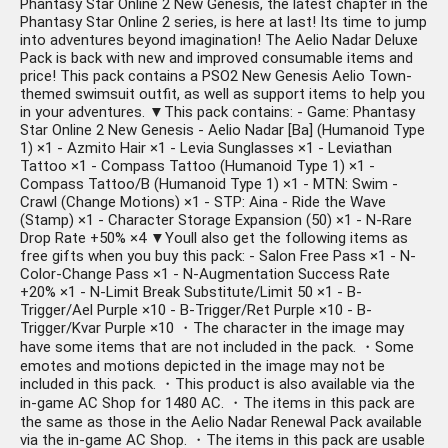
Phantasy Star Online 2 New Genesis, the latest chapter in the
Phantasy Star Online 2 series, is here at last! Its time to jump
into adventures beyond imagination! The Aelio Nadar Deluxe
Pack is back with new and improved consumable items and
price! This pack contains a PSO2 New Genesis Aelio Town-
themed swimsuit outfit, as well as support items to help you
in your adventures. ▼This pack contains: - Game: Phantasy
Star Online 2 New Genesis - Aelio Nadar [Ba] (Humanoid Type
1) ×1 - Azmito Hair ×1 - Levia Sunglasses ×1 - Leviathan
Tattoo ×1 - Compass Tattoo (Humanoid Type 1) ×1 -
Compass Tattoo/B (Humanoid Type 1) ×1 - MTN: Swim -
Crawl (Change Motions) ×1 - STP: Aina - Ride the Wave
(Stamp) ×1 - Character Storage Expansion (50) ×1 - N-Rare
Drop Rate +50% ×4 ▼Youll also get the following items as
free gifts when you buy this pack: - Salon Free Pass ×1 - N-
Color-Change Pass ×1 - N-Augmentation Success Rate
+20% ×1 - N-Limit Break Substitute/Limit 50 ×1 - B-
Trigger/Ael Purple ×10 - B-Trigger/Ret Purple ×10 - B-
Trigger/Kvar Purple ×10 ・The character in the image may
have some items that are not included in the pack. ・Some
emotes and motions depicted in the image may not be
included in this pack. ・This product is also available via the
in-game AC Shop for 1480 AC. ・The items in this pack are
the same as those in the Aelio Nadar Renewal Pack available
via the in-game AC Shop. ・The items in this pack are usable