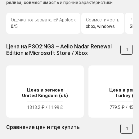
релиза, совместимость
и прочие характеристики.
Оценка пользователей Applook
Совместимость
Раз
0/5
xbox, windows
SEGA
Цена на PSO2:NGS – Aelio Nadar Renewal
Edition в Microsoft Store / Xbox
Цена в регионе
Цена в реги
United Kingdom (uk)
Turkey (tr
1313.2 ₽ / 11.99 £
779.5 ₽ / 451.
Сравнение цен и где купить