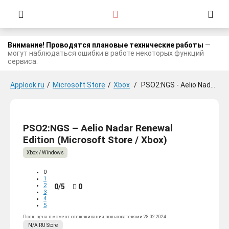
Внимание! Проводятся плановые технические работы
—
могут наблюдаться ошибки в работе некоторых функций
сервиса.
Applook.ru
/
Microsoft Store
/
Xbox
/
PSO2:NGS - Aelio Nadar Renewal Edition
PSO2:NGS – Aelio Nadar Renewal
Edition (Microsoft Store / Xbox)
Xbox / Windows
0
1
2
0/5
0
3
4
5
Посл. цена в момент отслеживания пользователями 28.02.2024
N/A
RU
Store