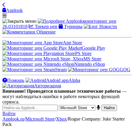
Applook
Applook
мониторинг цен
26.03101818
Трекер цен
Турниры
Новости
Общение
App Store
Google Play
PS Store
MS Store
Nintendo eShop
Steam
GOG
Помощь
Andoid app
Alpha
Авторизация
Внимание! Проводятся плановые технические работы
—
могут наблюдаться ошибки в работе некоторых функций
сервиса.
Войти
Applook.ru
/
Microsoft Store
/
Xbox
/
Rogue Company: Juke Starter
Pack