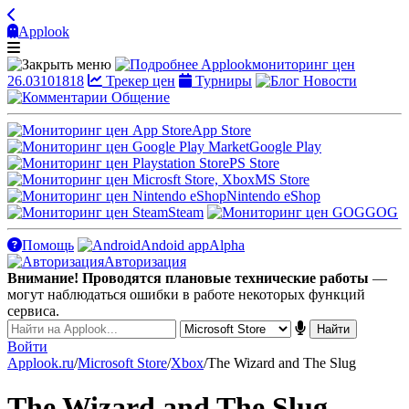
Applook
Applook
мониторинг цен
26.03101818
Трекер цен
Турниры
Новости
Общение
App Store
Google Play
PS Store
MS Store
Nintendo eShop
Steam
GOG
Помощь
Andoid app
Alpha
Авторизация
Внимание! Проводятся плановые технические работы
—
могут наблюдаться ошибки в работе некоторых функций
сервиса.
Войти
Applook.ru
/
Microsoft Store
/
Xbox
/
The Wizard and The Slug
The Wizard and The Slug