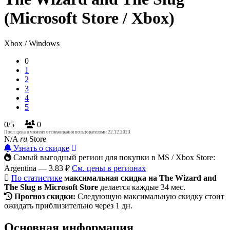
(Microsoft Store / Xbox)
Xbox / Windows
0
1
2
3
4
5
0/5
0
Посл. цена в момент отслеживания пользователями 22.12.2023
N/A
ru
Store
Узнать о скидке
Самый выгодный регион для покупки в MS / Xbox Store:
Argentina — 3.83 ₽
См. цены в регионах
По статистике
максимальная скидка на The Wizard and
The Slug в Microsoft Store
делается каждые 34 мес.
Прогноз скидки:
Следующую максимальную скидку стоит
ожидать приблизительно через 1 дн.
Основная информация