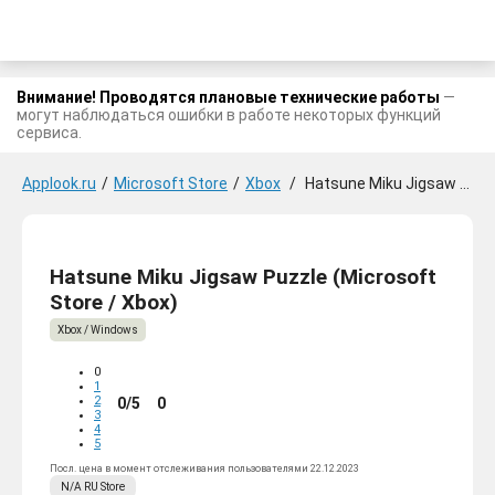
Внимание! Проводятся плановые технические работы
—
могут наблюдаться ошибки в работе некоторых функций
сервиса.
Applook.ru
/
Microsoft Store
/
Xbox
/
Hatsune Miku Jigsaw Puzzle
Hatsune Miku Jigsaw Puzzle (Microsoft
Store / Xbox)
Xbox / Windows
0
1
2
0/5
0
3
4
5
Посл. цена в момент отслеживания пользователями 22.12.2023
N/A
RU
Store