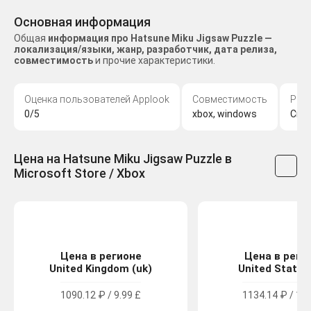
Основная информация
Общая
информация про Hatsune Miku Jigsaw Puzzle —
локализация/языки, жанр, разработчик, дата релиза,
совместимость
и прочие характеристики.
Оценка пользователей Applook
Совместимость
Раз
0/5
xbox, windows
Cryp
Цена на Hatsune Miku Jigsaw Puzzle в
Microsoft Store / Xbox
Цена в регионе
Цена в реги
United Kingdom (uk)
United States 
1090.12 ₽ / 9.99 £
1134.14 ₽ / 13.