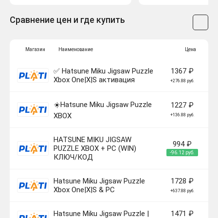
Сравнение цен и где купить
Магазин
Наименование
Цена
✅ Hatsune Miku Jigsaw Puzzle
1367 ₽
Xbox One|X|S активация
+276.88 руб.
☀️Hatsune Miku Jigsaw Puzzle
1227 ₽
XBOX
+136.88 руб.
HATSUNE MIKU JIGSAW
994 ₽
PUZZLE XBOX + PC (WIN)
-96.12 руб.
КЛЮЧ/КОД
Hatsune Miku Jigsaw Puzzle
1728 ₽
Xbox One|X|S & PC
+637.88 руб.
Hatsune Miku Jigsaw Puzzle |
1471 ₽