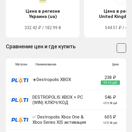
Цена в регионе
Цена в реги
Украина (ua)
United Kingdom
332.42 ₽ / 182.99 ₴
544.51 ₽ / 4.9
Сравнение цен и где купить
Магазин
Наименование
Цена
238 ₽
☀️Destropolis XBOX
-94.42 руб.
DESTROPOLIS XBOX + PC
546 ₽
(WIN) КЛЮЧ/КОД
+213.58 руб.
✅ Destropolis Xbox One &
605 ₽
Xbox Series X|S активация
+272.58 руб.