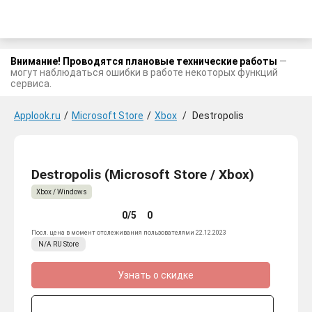
Внимание! Проводятся плановые технические работы
—
могут наблюдаться ошибки в работе некоторых функций
сервиса.
Applook.ru
/
Microsoft Store
/
Xbox
/
Destropolis
Destropolis (Microsoft Store / Xbox)
Xbox / Windows
0/5
0
Посл. цена в момент отслеживания пользователями 22.12.2023
N/A
RU
Store
Узнать о скидке