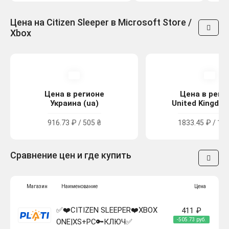
Цена на Citizen Sleeper в Microsoft Store /
Xbox
Цена в регионе
Цена в реги
Украина (ua)
United Kingdom
916.73 ₽ / 505 ₴
1833.45 ₽ / 16.
Сравнение цен и где купить
Магазин
Наименование
Цена
✅❤️CITIZEN SLEEPER❤️XBOX
411 ₽
-505.73 руб.
ONE|XS+PC🔑КЛЮЧ✅