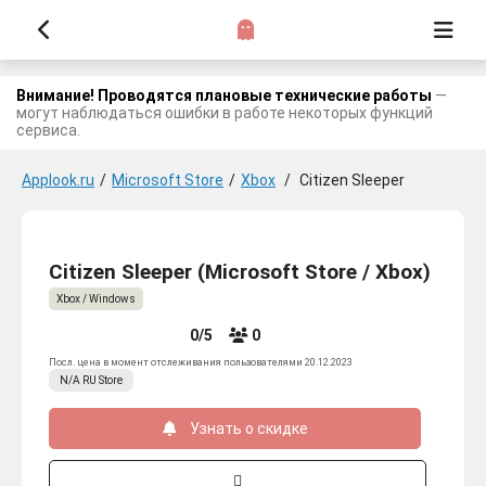
Внимание! Проводятся плановые технические работы
—
могут наблюдаться ошибки в работе некоторых функций
сервиса.
Applook.ru
/
Microsoft Store
/
Xbox
/
Citizen Sleeper
Citizen Sleeper (Microsoft Store / Xbox)
Xbox / Windows
0/5
0
Посл. цена в момент отслеживания пользователями 20.12.2023
N/A
RU
Store
Узнать о скидке