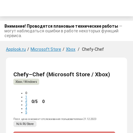
Внимание! Проводятся плановые технические работы
—
могут наблюдаться ошибки в работе некоторых функций
сервиса.
Applook.ru
/
Microsoft Store
/
Xbox
/
Chefy-Chef
Chefy–Chef (Microsoft Store / Xbox)
Xbox / Windows
0
1
2
0/5
0
3
4
5
Посл. цена в момент отслеживания пользователями 21.12.2023
N/A
RU
Store