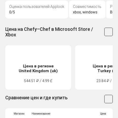
Оценка пользователей Applook
Совместимость
Раз
0/5
xbox, windows
BUG-
Цена на Chefy–Chef в Microsoft Store /
Xbox
Цена в регионе
Цена в реги
United Kingdom (uk)
Turkey (tr
544.51 ₽ / 4.99 £
23.84 ₽ / 14 
Сравнение цен и где купить
Магазин
Наименование
Цена